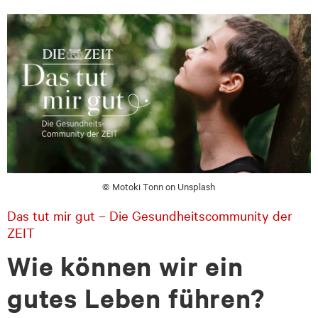
zum
zum
Seiteninhalt
Footer-
Menü
© Motoki Tonn on Unsplash
Das tut mir gut – Die Gesundheitscommunity der
ZEIT
Wie können wir ein
gutes Leben führen?