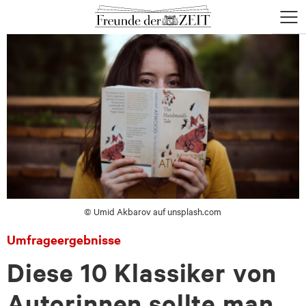
zum
zum
Menü
Seiteninhalt
Footer-
öffne
Menü
© Umid Akbarov auf unsplash.com
Umfrageergebnisse
Diese 10 Klassiker von
Autorinnen sollte man