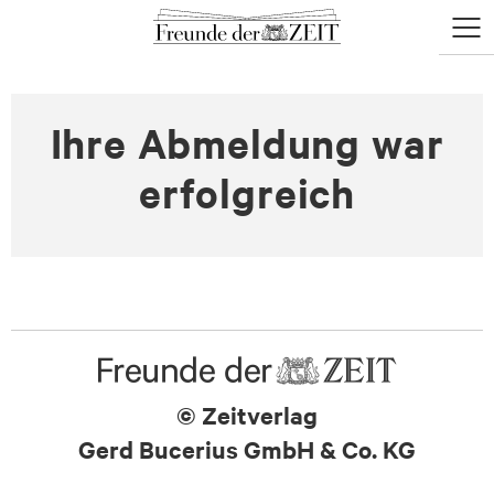
zum
zum
Menü
Seiteninhalt
Footer-
öffne
Menü
Ihre Abmeldung war
erfolgreich
© Zeitverlag
Gerd Bucerius GmbH & Co. KG