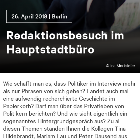
26. April 2018 | Ber­lin
Re­dak­ti­ons­be­such im
Haupt­stadt­bü­ro
© Ina Mortsiefer
Wie schafft man es, dass Politiker im Interview mehr
als nur Phrasen von sich geben? Landet auch mal
eine aufwendig recherchierte Geschichte im
Papierkorb? Darf man über das Privatleben von
Politikern berichten? Und wie sieht eigentlich ein
sogenanntes Hintergrundgespräch aus? Zu all
diesen Themen standen Ihnen die Kollegen Tina
Hildebrandt, Mariam Lau und Peter Dausend aus