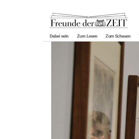
zum
zum
zum
Hauptmenü
Seiteninhalt
Footer-
Menü
Dabei sein
Zum Lesen
Zum Schauen