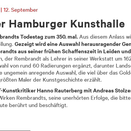
| 12. September
er Hamburger Kunsthalle
randts Todestag zum 350. mal.
Aus diesem Anlass w
llung.
Gezeigt wird eine Auswahl herausragender Gem
andts aus seiner frühen Schaffenszeit in Leiden un
, der Rembrandt als Lehrer in seiner Werkstatt um 162
hl von rund 60 Radierungen ergänzt, darunter Landsc
ne ungemein anregende Auswahl, die viel über das Gold
größten Maler der Kunstgeschichte erzählt.
T-Kunstkritiker Hanno Rauterberg mit Andreas Stolze
irken Rembrandts, seine unerhörten Erfolge, die bitte
ute berührt und beschäftigt.