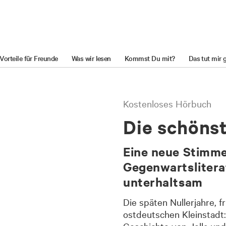
Vorteile für Freunde
Was wir lesen
Kommst Du mit?
Das tut mir 
Kostenloses Hörbuch
Die schöns
Eine neue Stimm
Gegenwartsliterat
unterhaltsam
Die späten Nullerjahre, f
ostdeutschen Kleinstadt
Geschichte von Jella und