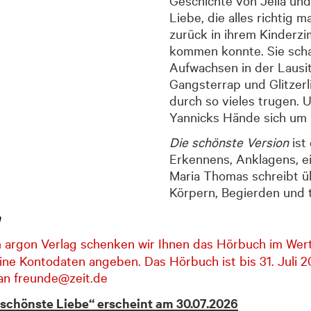
Liebe, die alles richtig m
zurück in ihrem Kinderzim
kommen konnte. Sie schau
Aufwachsen in der Lausit
Gangsterrap und Glitzerl
durch so vieles trugen.
Yannicks Hände sich um i
Die schönste Version
ist
Erkennens, Anklagens, ei
Maria Thomas schreibt ü
Körpern, Begierden und 
n
rgon Verlag schenken wir Ihnen das Hörbuch im Wert
ne Kontodaten angeben. Das Hörbuch ist bis 31. Juli 2
 an freunde@zeit.de
itschönste Liebe“ erscheint am 30.07.2026