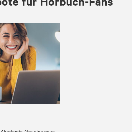
bote für Hörbuch-Fans
T Akademie Abo eine neue