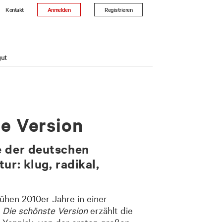
Kontakt
Anmelden
Registrieren
gut
te Version
e der deutschen
ur: klug, radikal,
rühen 2010er Jahre in einer
:
Die schönste Version
erzählt die
 Yannick, von der ersten großen