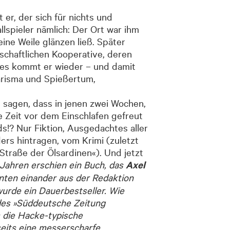
er, der sich für nichts und
llspieler nämlich: Der Ort war ihm
eine Weile glänzen ließ. Später
schaftlichen Kooperative, deren
es kommt er wieder ­– und damit
arisma und Spießertum,
n sagen, dass in jenen zwei Wochen,
e Zeit vor dem Einschlafen gefreut
ds!? Nur Fiktion, Ausgedachtes aller
rs hintragen, vom Krimi (zuletzt
Straße der Ölsardinen«). Und jetzt
 Jahren erschien ein Buch, das
Axel
nten einander aus der Redaktion
wurde ein Dauerbestseller. Wie
 des »Süddeutsche Zeitung
s die Hacke-typische
seits eine messerscharfe