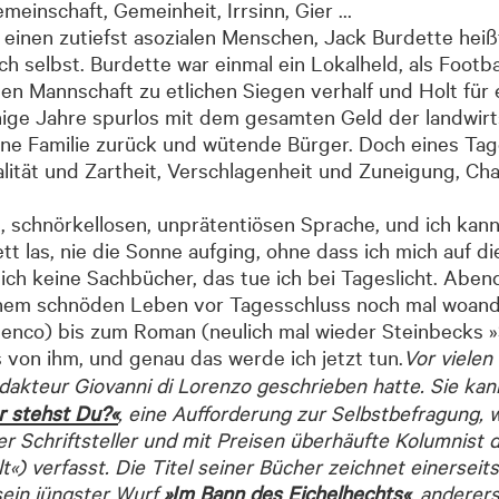
meinschaft, Gemeinheit, Irrsinn, Gier …
einen zutiefst asozialen Menschen, Jack Burdette heißt 
ch selbst. Burdette war einmal ein Lokalheld, als Footba
alen Mannschaft zu etlichen Siegen verhalf und Holt für 
nige Jahre spurlos mit dem gesamten Geld der landwirt
ine Familie zurück und wütende Bürger. Doch eines Tag
lität und Zartheit, Verschlagenheit und Zuneigung, Ch
en, schnörkellosen, unprätentiösen Sprache, und ich kan
t las, nie die Sonne aufging, ohne dass ich mich auf di
lich keine Sachbücher, das tue ich bei Tageslicht. Aben
inem schnöden Leben vor Tagesschluss noch mal woande
nenco) bis zum Roman (neulich mal wieder Steinbecks »
es von ihm, und genau das werde ich jetzt tun.
Vor vielen
kteur Giovanni di Lorenzo geschrieben hatte. Sie kan
r stehst Du?«
, eine Aufforderung zur Selbstbefragung, 
der Schriftsteller und mit Preisen überhäufte Kolumnist
t«) verfasst. Die Titel seiner Bücher zeichnet einerseit
sein jüngster Wurf
»Im Bann des Eichelhechts«
, anderer