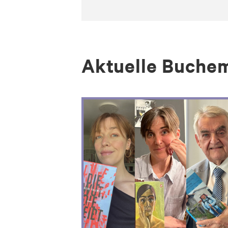
Ak­tu­el­le Bu­ch­e