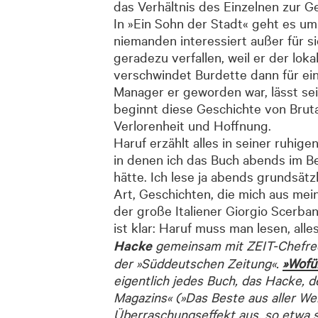
das Verhältnis des Einzelnen zur Ge
In »Ein Sohn der Stadt« geht es um 
niemanden interessiert außer für si
geradezu verfallen, weil er der lok
verschwindet Burdette dann für ei
Manager er geworden war, lässt se
beginnt diese Geschichte von Bruta
Verlorenheit und Hoffnung.
Haruf erzählt alles in seiner ruhig
in denen ich das Buch abends im Bet
hätte. Ich lese ja abends grundsätz
Art, Geschichten, die mich aus me
der große Italiener Giorgio Scerba
ist klar: Haruf muss man lesen, all
Hacke
gemeinsam mit ZEIT-Chefreda
der »Süddeutschen Zeitung«.
»Wofü
eigentlich jedes Buch, das Hacke, 
Magazins« (»Das Beste aus aller Wel
Überraschungseffekt aus, so etwa 