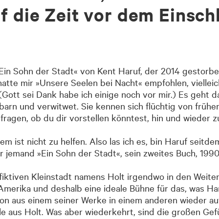
f die Zeit vor dem Einsch
n Sohn der Stadt« von Kent Haruf, der 2014 gestorben 
tte mir »Unsere Seelen bei Nacht« empfohlen, vielleic
e. (Gott sei Dank habe ich einige noch vor mir.) Es geht
barn und verwitwet. Sie kennen sich flüchtig von frühe
h fragen, ob du dir vorstellen könntest, hin und wieder
em ist nicht zu helfen. Also las ich es, bin Haruf seitde
 jemand »Ein Sohn der Stadt«, sein zweites Buch, 199
 fiktiven Kleinstadt namens Holt irgendwo in den Weite
Amerika und deshalb eine ideale Bühne für das, was Har
son aus einem seiner Werke in einem anderen wieder au
e aus Holt. Was aber wiederkehrt, sind die großen Gefü