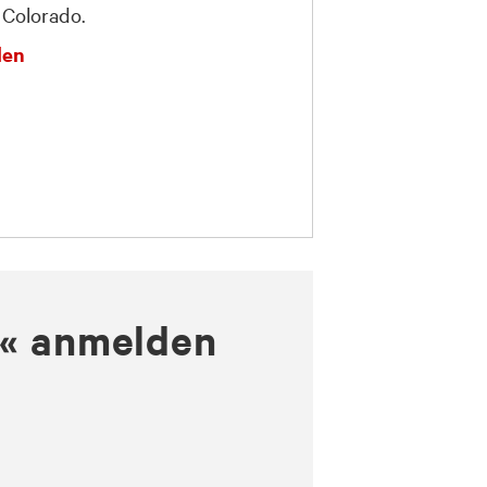
 Colorado.
den
n« anmelden