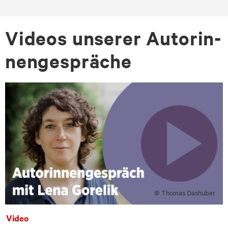
Vi­de­os un­se­rer Au­to­rin­
nen­ge­sprä­che
© Thomas Dashuber
Video