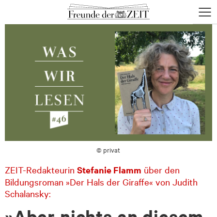
zum
zum
Menü
Seiteninhalt
Footer-
öffne
Menü
© privat
ZEIT-Redakteurin
Stefanie Flamm
über den
Bildungsroman »Der Hals der Giraffe« von Judith
Schalansky:
»Aber nichts an diesem