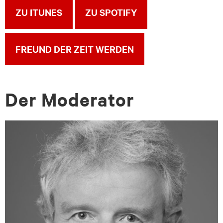
ZU ITUNES
ZU SPOTIFY
FREUND DER ZEIT WERDEN
Der Mo­dera­tor