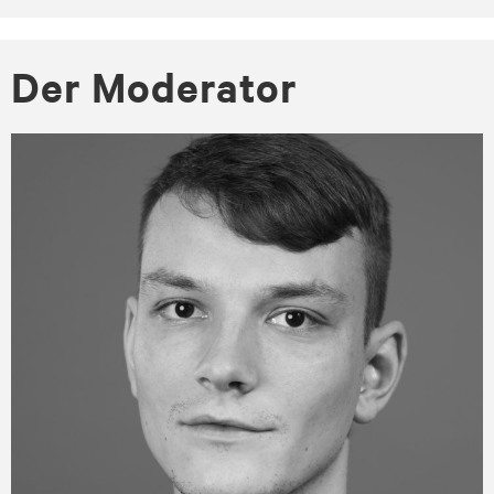
Der Mo­dera­tor