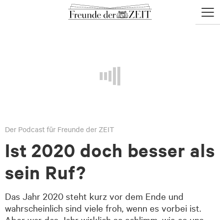
zum
zum
Menü
Seiteninhalt
Footer-
öffne
Menü
Der Podcast für Freunde der ZEIT
Ist 2020 doch besser als
sein Ruf?
Das Jahr 2020 steht kurz vor dem Ende und
wahrscheinlich sind viele froh, wenn es vorbei ist.
Aber war das Jahr wirklich so schlimm, wie es uns