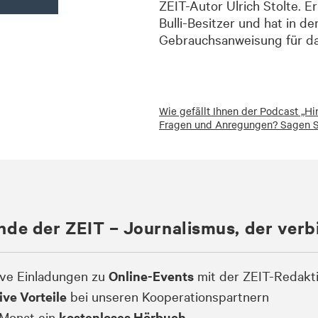
ZEIT-Autor Ulrich Stolte. Er
Bulli-Besitzer und hat in de
Gebrauchsanweisung für d
Wie gefällt Ihnen der Podcast „H
Fragen und Anregungen? Sagen Si
nde der ZEIT – Journalismus, der verb
ive Einladungen zu
Online-Events
mit der ZEIT-Redakt
ive Vorteile
bei unseren Kooperationspartnern
Monat ein
kostenloses Hörbuch