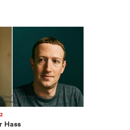
 Chou/​The New York Times/​Redux/​laif; Kerstin
ohlenberg (l.)
22
r Hass