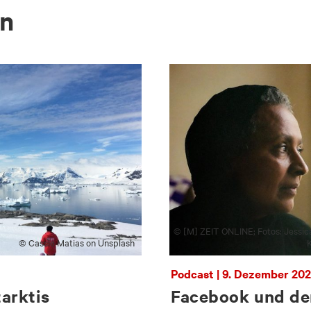
en
© [M] ZEIT ONLINE; Fotos: Jessica
© Cassie Matias on Unsplash
K
Podcast | 9. Dezember 20
arktis
Facebook und de