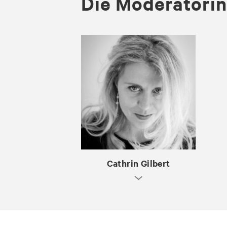
Die Mo­dera­to­rin
Cathrin Gilbert