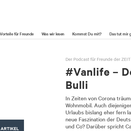
Vorteile für Freunde
Was wir lesen
Kommst Du mit?
Das tut mir 
Der Podcast für Freunde der ZEIT
#Vanlife – 
Bulli
In Zeiten von Corona träu
Wohnmobil. Auch diejenige
Urlaubs bislang eher fern 
neue Faszination der Deut
und Co? Darüber spricht C
 ARTIKEL