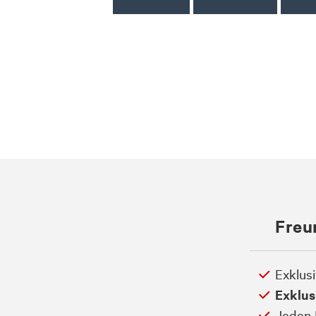
Freu
Exklus
Exklus
Jeden 