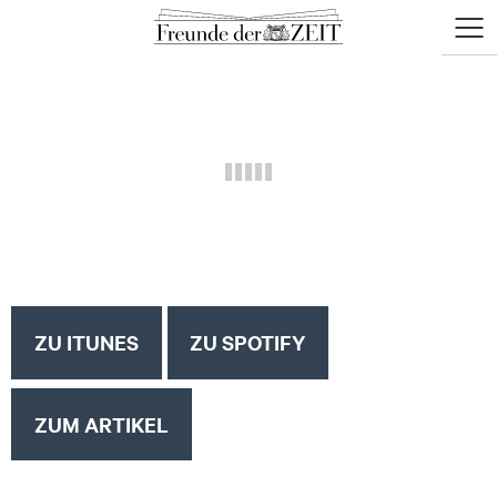
zum
zum
Menü
Seiteninhalt
Footer-
öffne
Menü
ZU ITUNES
ZU SPOTIFY
ZUM ARTIKEL