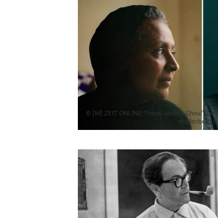
© [M] ZEIT ONLINE; Fotos: Jessica Chou/​The Ne
Kohlenberg (l