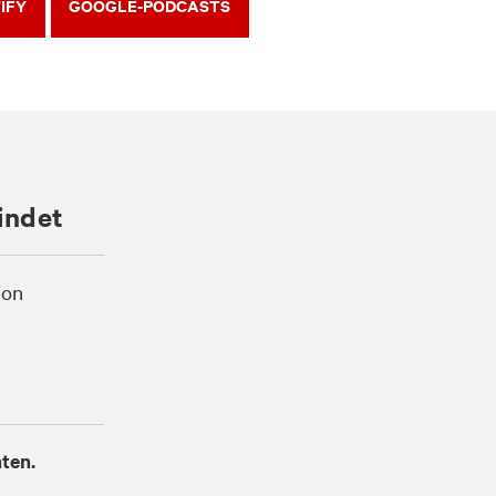
IFY
GOOGLE-PODCASTS
indet
ion
ten.