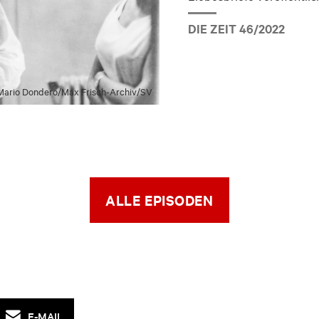
DIE ZEIT 46/2022
ario Dondero/​Max Frisch-Archiv/​SV
ALLE EPISODEN
E-MAIL