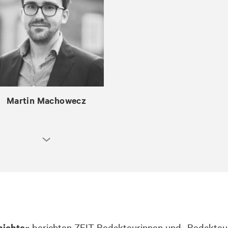
Martin Machowecz
hichte«
berichten ZEIT-Redakteurinnen und -Redakteu