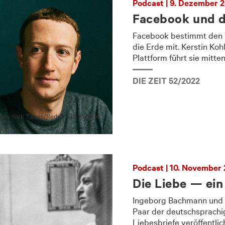
Podcast | 9. Dezember 
Facebook und d
Facebook bestimmt den Ve
die Erde mit. Kerstin Ko
Plattform führt sie mitte
DIE ZEIT 52/2022
w York Times/​Redux/​laif; Kerstin
.)
Podcast | 10. November
Die Liebe — ein
Ingeborg Bachmann und 
Paar der deutschsprachig
Liebesbriefe veröffentlich