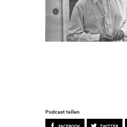
© M
Podcast teilen
FACEBOOK
TWITTER