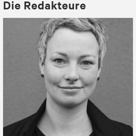
Die Re­dak­teu­re