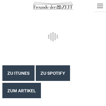
zum
zum
Menü
Seiteninhalt
Footer-
öffne
Menü
ZU ITUNES
ZU SPOTIFY
ZUM ARTIKEL