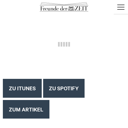
zum
zum
Menü
Seiteninhalt
Footer-
öffne
Menü
ZU ITUNES
ZU SPOTIFY
ZUM ARTIKEL