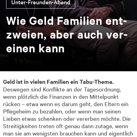
Un­ter-Freun­den-Abend
Wie Geld Fa­mi­li­en ent­
zwei­en, aber auch ver­
ei­nen kann
Geld ist in vielen Familien ein Tabu-Thema.
Deswegen sind Konflikte an der Tagesordnung,
wenn plötzlich die Finanzen in den Mittelpunkt
rücken – etwa wenn es darum geht, den Eltern ein
Pflegeheim zu bezahlen, oder wenn man seinen
Lieben etwas schenken oder vererben möchte. Die
Streitigkeiten treten oft genau dann zutage, wenn
man sie am wenigsten brauchen kann und eigentlich