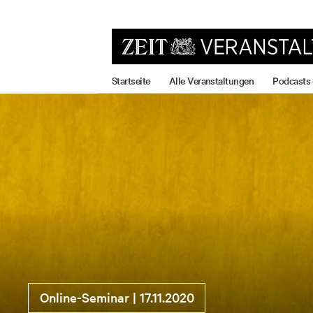
zum
zum
zum
Hauptmenü
Seiteninhalt
Footer-
Menü
Startseite
Alle Veranstaltungen
Podcasts
On­line-Se­mi­nar | 17.11.2020