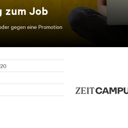
g zum Job
r oder gegen eine Promotion
020