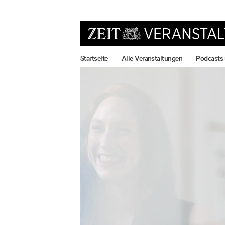
zum
zum
zum
Hauptmenü
Seiteninhalt
Footer-
Menü
Startseite
Alle Veranstaltungen
Podcasts