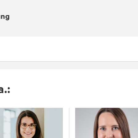
ung
a.: