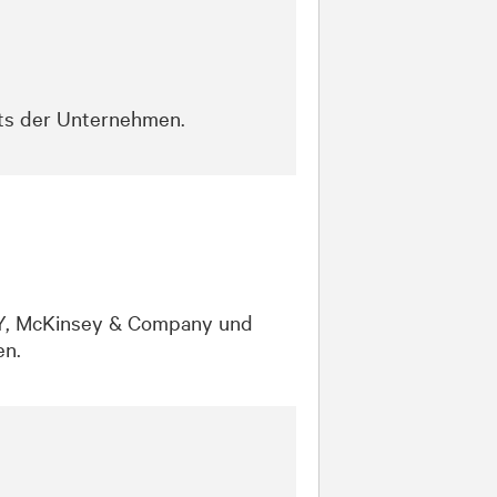
nts der Unternehmen.
 EY, McKinsey & Company und
en.