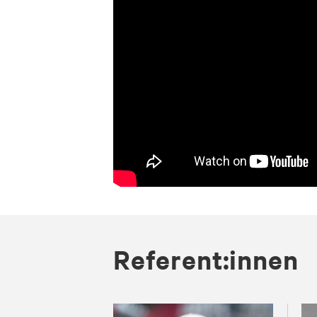
Re­fe­rent:in­nen