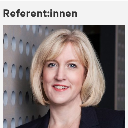
Re­fe­rent:in­nen