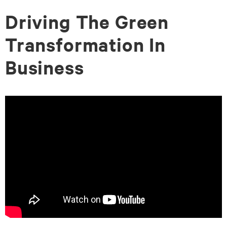
Driving The Green
zum
zum
Seiteninhalt
Footer-
Transformation In
Menü
Business