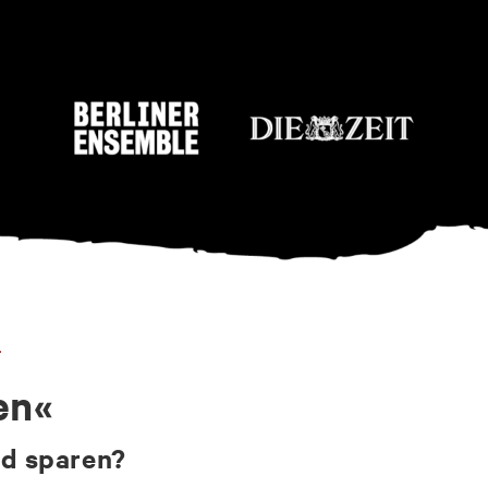
r
en«
d sparen?