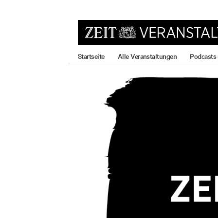
zum
zum
zum
Hauptmenü
Seiteninhalt
Footer-
Menü
Startseite
Alle Veranstaltungen
Podcasts