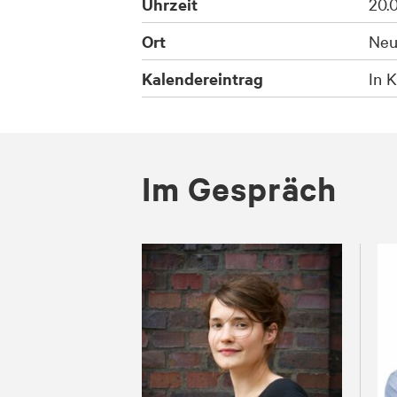
Uhrzeit
20.
Ort
Neu
Kalendereintrag
In K
Im Ge­spräch