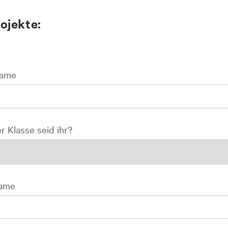
ojekte:
name
r Klasse seid ihr?
name