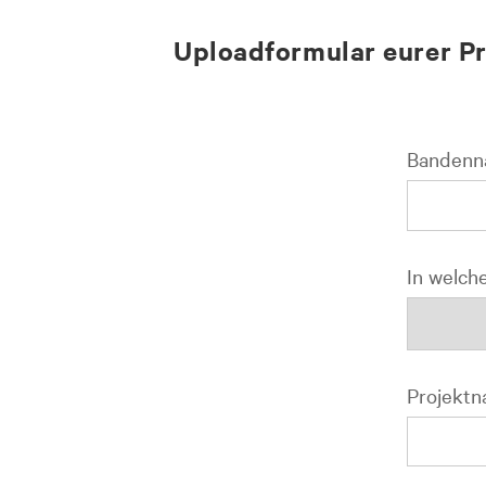
zum
zum
zum
Uploadformular eurer Pr
Hauptmenü
Seiteninhalt
Footer-
Menü
Banden
In welche
Projekt