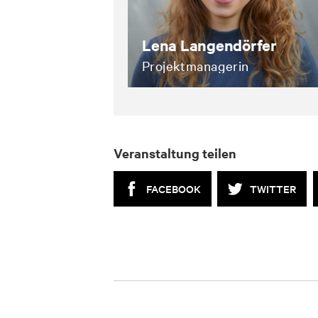
Lena Langendörfer
Projektmanagerin
lena.langendoerfer@zeit.de
Veranstaltung teilen
FACEBOOK
TWITTER