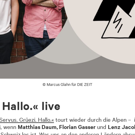
© Marcus Glahn für DIE ZEIT
Hallo.« live
Servus. Grüezi. Hallo.«
tourt wieder durch die Alpen 
i, wenn
Matthias Daum, Florian Gasser
und
Lenz Jaco
 Schweiz los ist. Was uns an den anderen Ländern absur