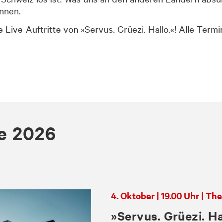
nnen.
ie Live-Auf
tritte
von
»
Servus. Grüezi. Hallo.«
!
Alle
Termi
e 2026
4. Oktober | 19.00 Uhr | Th
»Servus. Grüezi. H