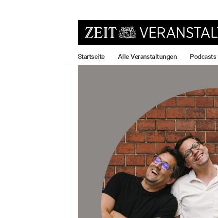
zum
zum
zum
Hauptmenü
Seiteninhalt
Footer-
Menü
Startseite
Alle Veranstaltungen
Podcasts