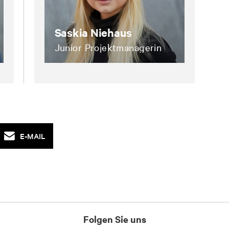
Saskia Niehaus
Junior Projektmanagerin
saskia.niehaus@zeit.de
E-MAIL
Folgen Sie uns