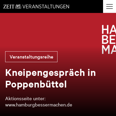
zum
zum
Menü
Seiteninhalt
Footer-
öffne
Menü
Ver­an­stal­tungs­rei­he
Knei­pen­ge­spräch in
Pop­pen­büt­tel
Aktionsseite unter:
www.hamburgbessermachen.de