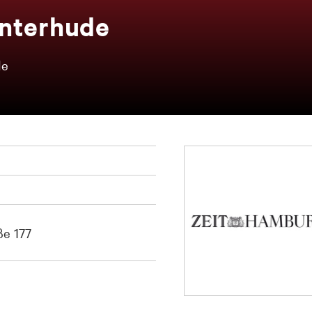
­ter­hu­de
de
e 177