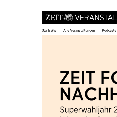
zum
zum
zum
Hauptmenü
Seiteninhalt
Footer-
Menü
Startseite
Alle Veranstaltungen
Podcasts