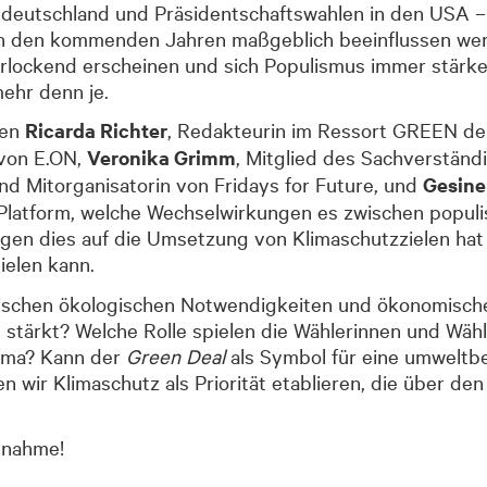
deutschland und Präsidentschaftswahlen in den USA – 
n den kommenden Jahren maßgeblich beeinflussen werden
ockend erscheinen und sich Populismus immer stärker v
mehr denn je.
ten
Ricarda Richter
, Redakteurin im Ressort GREEN de
 von E.ON,
Veronika Grimm
, Mitglied des Sachverständ
und Mitorganisatorin von Fridays for Future, und
Gesin
 Platform, welche Wechselwirkungen es zwischen popul
ngen dies auf die Umsetzung von Klimaschutzzielen hat 
ielen kann.
zwischen ökologischen Notwendigkeiten und ökonomische
 stärkt? Welche Rolle spielen die Wählerinnen und Wähl
lima? Kann der
Green Deal
als Symbol für eine umweltbe
 wir Klimaschutz als Priorität etablieren, die über de
ilnahme!