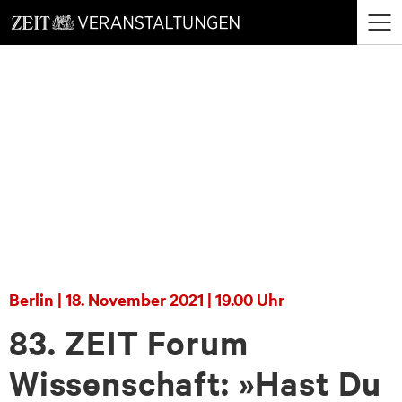
zum
zum
Menü
Seiteninhalt
Footer-
öffne
Menü
Berlin | 18. November 2021 | 19.00 Uhr
83. ZEIT Forum
Wissenschaft:
»Hast Du