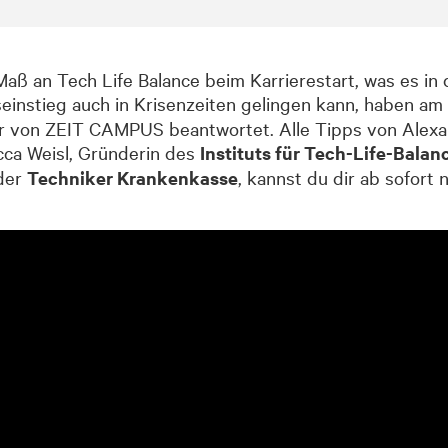
Maß an Tech Life Balance beim Karrierestart, was es in
seinstieg auch in Krisenzeiten gelingen kann, haben am
 von ZEIT CAMPUS beantwortet. Alle Tipps von Alexan
cca Weisl, Gründerin des
Instituts für Tech-Life-Balan
der
Techniker Krankenkasse
, kannst du dir ab sofort 