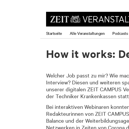
zum
zum
zum
Hauptmenü
Seiteninhalt
Footer-
Menü
Startseite
Alle Veranstaltungen
Podcasts
How it works: 
Welcher Job passt zu mir? Wie ma
Interview? Diesen und weiteren sp
unserer digitalen ZEIT CAMPUS Vera
der Techniker Krankenkassen statt
Bei interaktiven Webinaren konnten
Redakteurinnen von ZEIT CAMPUS un
Balance und der Weiterbildungsage
Netzwerken in Zeiten von Corona d