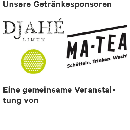
Un­se­re Ge­trän­ke­s­pon­so­ren
Ei­ne ge­mein­sa­me Ver­an­stal­
tung von