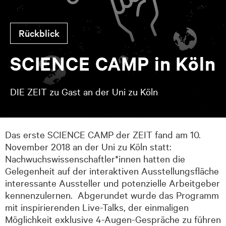
Rück­blick
SCI­ENCE CAMP in Köln
DIE ZEIT zu Gast an der Uni zu Köln
Das erste SCIENCE CAMP der ZEIT fand am 10.
November 2018 an der Uni zu Köln statt:
Nachwuchswissenschaftler*innen hatten die
Gelegenheit auf der interaktiven Ausstellungsfläche
interessante Aussteller und potenzielle Arbeitgeber
kennenzulernen. Abgerundet wurde das Programm
mit inspirierenden Live-Talks, der einmaligen
Möglichkeit exklusive 4-Augen-Gespräche zu führen