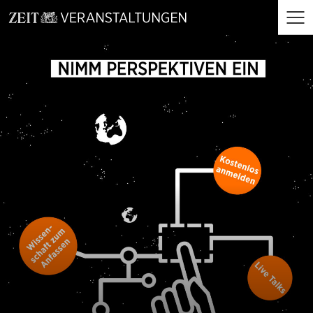
zum
zum
Menü
Seiteninhalt
Footer-
öffne
Menü