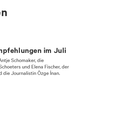
en
pfehlungen im Juli
Antje Schomaker, die
 Schoeters und Elena Fischer, der
d die Journalistin Özge İnan.