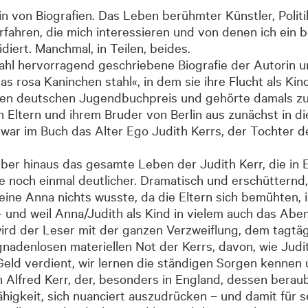
in von Biografien. Das Leben berühmter Künstler, Politik
ahren, die mich interessieren und von denen ich ein b
diert. Manchmal, in Teilen, beides.
Nahl hervorragend geschriebene Biografie der Autorin und
s rosa Kaninchen stahl«, in dem sie ihre Flucht als Kin
 den deutschen Jugendbuchpreis und gehörte damals zu
ren Eltern und ihrem Bruder von Berlin aus zunächst in d
a war im Buch das Alter Ego Judith Kerrs, der Tochter 
über hinaus das gesamte Leben der Judith Kerr, die in
ie noch einmal deutlicher. Dramatisch und erschütternd
ine Anna nichts wusste, da die Eltern sich bemühten, 
 und weil Anna/Judith als Kind in vielem auch das Aben
rd der Leser mit der ganzen Verzweiflung, dem tagtägl
gnadenlosen materiellen Not der Kerrs, davon, wie Judit
Geld verdient, wir lernen die ständigen Sorgen kennen
 Alfred Kerr, der, besonders in England, dessen beraub
higkeit, sich nuanciert auszudrücken – und damit für s