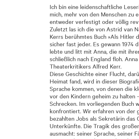
Ich bin eine leidenschaftliche Leser
mich, mehr von den Menschen zu erf
entweder verfestigt oder völlig revi
Zuletzt las ich die von Astrid van 
Kerrs berühmtes Buch »Als Hitler da
sicher fast jeder. Es gewann 1974
lebte und litt mit Anna, die mit ih
schließlich nach England floh. Ann
Theaterkritikers Alfred Kerr.
Diese Geschichte einer Flucht, dar
Heimat fand, wird in dieser Biograf
Sprache kommen, von denen die kle
vor den Kindern geheim zu halten –
Schrecken. Im vorliegenden Buch wi
konfrontiert. Wir erfahren von der 
bezahlten Jobs als Sekretärin das 
Unterkünfte. Die Tragik des großen
ausmacht: seiner Sprache, seiner Fä