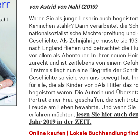
von Astrid von Nahl (2019)
Waren Sie als junge Leserin auch begeistert
Kaninchen stahl«? Darin verarbeitet die Schr
national­sozialistische Macht­ergreifung und
Geschichte: Als Zehnjährige musste sie 1933
nach England fliehen und betrachtet die Flu
vor allem als Abenteuer. In ihrer neuen Heim
zurecht und ist zeitlebens von einem Gefüh
Erstmals liegt nun eine Biografie der Schrif
Geschichte so viele von uns bewegt hat. Ihr
für alle, die als Kinder von »Als Hitler das 
begeistert waren. Die Autorin und Übersetz
Porträt einer Frau geschaffen, die sich trotz
Freude am Leben bewahrte. Und wenn Sie 
lesen Sie
hier auch de
erfahren möchten,
Jahr 2019 in der ZEIT
.
Online kaufen
|
Lokale Buchhandlung fin