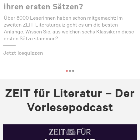
ihren ersten Sätzen?
Über 8000 Leserinnen haben schon mitgemacht: Im
zweiten ZEIT-Literaturquiz geht es um die besten
Anfänge. Wissen Sie, aus welchen sechs Klassikern diese
ersten Sätze stammen?
Jetzt losquizzen
ZEIT für Literatur – Der
Vorlesepodcast