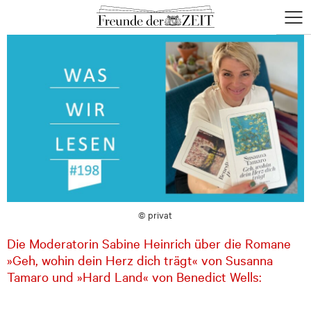
zum
zum
Menü
Seiteninhalt
Footer-
öffne
Menü
© privat
Die Moderatorin Sabine Heinrich über die Romane
»Geh, wohin dein Herz dich trägt« von Susanna
Tamaro und »Hard Land« von Benedict Wells: