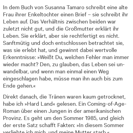
In dem Buch von Susanna Tamaro schreibt eine alte
Frau ihrer Enkel­tochter einen Brief – sie schreibt ihr
Leben auf. Das Verhältnis zwischen beiden war
zuletzt nicht gut, und die Groß­mutter erklärt ihr
Leben. Sie erklärt, aber sie rechtfertigt es nicht.
Sanftmütig und doch ent­schlossen betrachtet sie,
was sie erlebt hat, und gewinnt dabei wert­volle
Erkenntnisse: »Weißt Du, welchen Fehler man immer
wieder macht? Den, zu glauben, das Leben sei un­
wandelbar, und wenn man einmal einen Weg
eingeschlagen habe, müsse man ihn auch bis zum
Ende gehen.«
Direkt danach, die Tränen waren kaum getrocknet,
habe ich »Hard Land« gelesen. Ein Coming-of-Age-
Roman über einen Jungen in der amerikanischen
Provinz. Es geht um den Sommer 1985, und gleich
der erste Satz schafft Fakten: »In diesem Sommer
ver­liebte ich mich, und meine Mutter starb.«