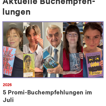
Ak­tu­el­le Bu­ch­emp­feh­
lun­gen
© privat
2026
5 Promi-Buchempfehlungen im
Juli