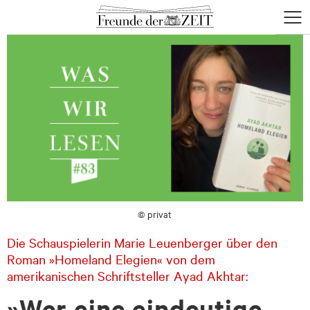
zum
zum
Menü
Seiteninhalt
Footer-
öffne
Menü
© privat
Die Schauspielerin Marie Leuenberger über den
Roman »Homeland Elegien« von dem
amerikanischen Schriftsteller Ayad Akhtar:
»Wer eine eindeutige