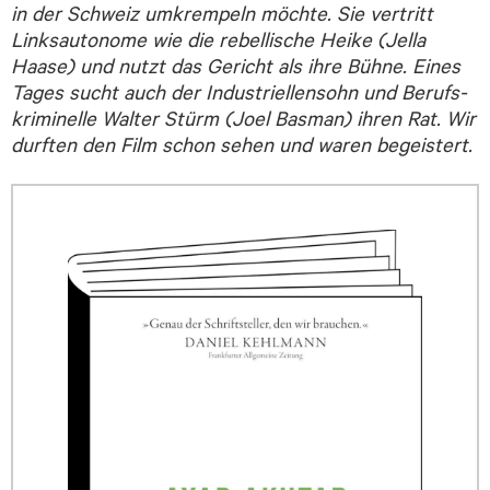
in der Schweiz um­krem­peln möchte. Sie ver­tritt
Links­auto­nome wie die rebel­lische Heike (Jella
Haase) und nutzt das Ge­richt als ihre Büh­ne. Eines
Tages sucht auch der Indus­triellen­sohn und Berufs­
krimi­nelle Walter Stürm (Joel Basman) ihren Rat. Wir
durften den Film schon sehen und waren begeistert.