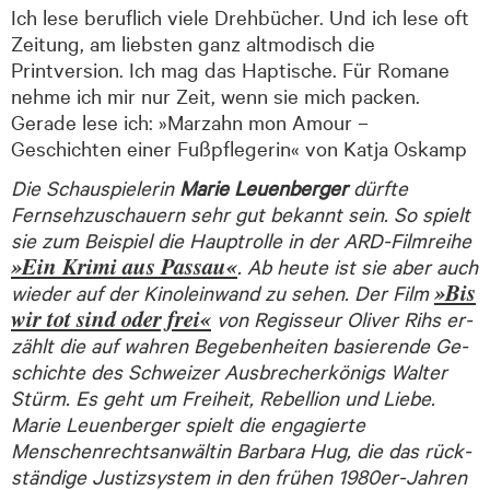
Ich lese beruflich viele Drehbücher. Und ich lese oft
Zeitung, am liebsten ganz altmodisch die
Printversion. Ich mag das Haptische. Für Romane
nehme ich mir nur Zeit, wenn sie mich packen.
Gerade lese ich: »Marzahn mon Amour –
Geschichten einer Fußpflegerin« von Katja Oskamp
Die Schauspielerin
Marie Leuenberger
dürfte
Fernsehzuschauern sehr gut bekannt sein. So spielt
sie zum Beispiel die Hauptrolle in der ARD-Filmreihe
»Ein Krimi aus Passau«
. Ab heute ist sie aber auch
»Bis
wieder auf der Kinoleinwand zu sehen. Der Film
wir tot sind oder frei«
von Regisseur Oliver Rihs er­
zählt die auf wahren Bege­ben­heiten ba­sier­ende Ge­
schich­te des Schweizer Aus­brecher­königs Walter
Stürm. Es geht um Freiheit, Re­bel­lion und Liebe.
Marie Leuenberger spielt die enga­gierte
Menschenrechtsanwältin Barbara Hug, die das rück­
stän­dige Justiz­system in den früh­en 1980er-Jahren