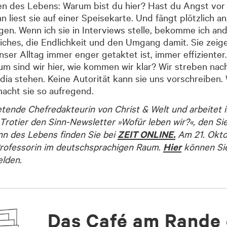
en des Lebens: Warum bist du hier? Hast du Angst vor 
liest sie auf einer Speisekarte. Und fängt plötzlich 
gen. Wenn ich sie in Interviews stelle, bekomme ich an
ches, die Endlichkeit und den Umgang damit. Sie zeige
s unser Alltag immer enger getaktet ist, immer effizien
um sind wir hier, wie kommen wir klar? Wir streben nach
edia stehen. Keine Autorität kann sie uns vorschreiben
macht sie so aufregend.
retende Chefredakteurin von Christ & Welt und arbeitet 
 Trotier den Sinn-Newsletter »Wofür leben wir?«, den Si
n des Lebens finden Sie bei
ZEIT ONLINE.
Am 21. Okto
-Professorin im deutschsprachigen Raum.
Hier
können Sie
elden.
Das Café am Rande 