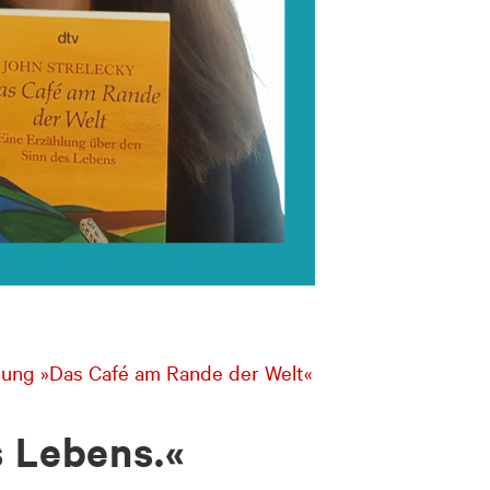
hlung »Das Café am Rande der Welt«
s Lebens.«