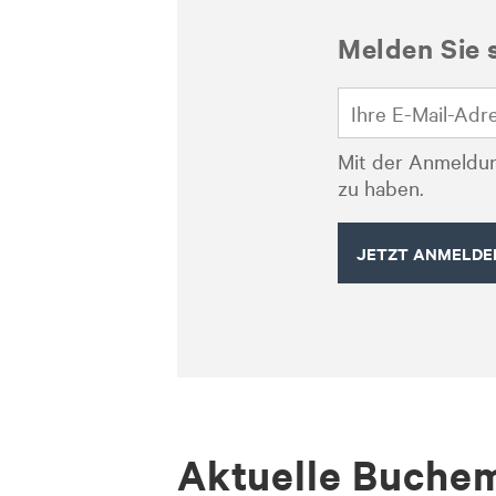
Melden Sie 
Mit der Anmeldun
zu haben.
Ak­tu­el­le Bu­ch­e