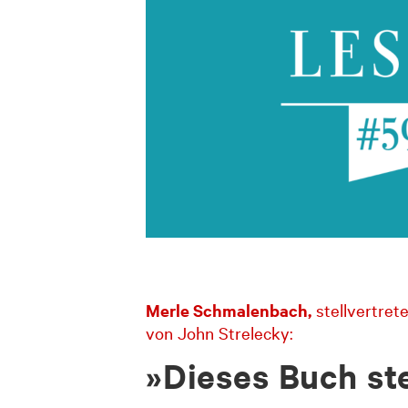
Merle Schmalenbach,
stellvertret
von John Strelecky:
»Dieses Buch st