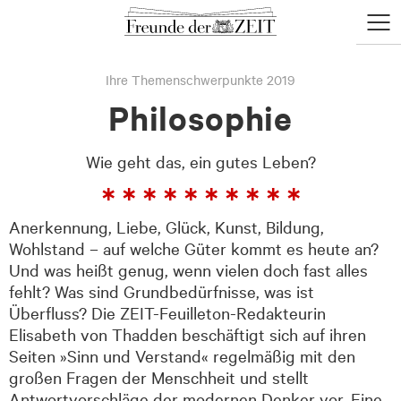
zum
zum
Menü
Seiteninhalt
Footer-
öffne
Menü
Ihre Themenschwerpunkte 2019
Philosophie
Wie geht das, ein gutes Leben?
Anerkennung, Liebe, Glück, Kunst, Bildung,
Wohlstand – auf welche Güter kommt es heute an?
Und was heißt genug, wenn vielen doch fast alles
fehlt? Was sind Grundbedürfnisse, was ist
Überfluss? Die ZEIT-Feuilleton-Redakteurin
Elisabeth von Thadden beschäftigt sich auf ihren
Seiten »Sinn und Verstand« regelmäßig mit den
großen Fragen der Menschheit und stellt
Antwortvorschläge der modernen Denker vor. Eine