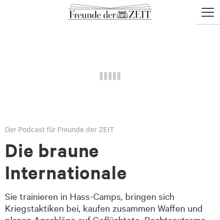
zum
zum
Menü
Seiteninhalt
Footer-
öffne
Menü
Der Podcast für Freunde der ZEIT
Die braune
Internationale
Sie trainieren in Hass-Camps, bringen sich
Kriegstaktiken bei, kaufen zusammen Waffen und
planen Anschläge auf Geflüchtete. Rechtsextreme