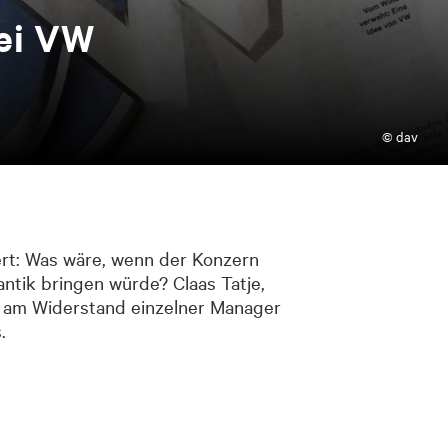
 bei VW
© dav
rt: Was wäre, wenn der Konzern
antik bringen würde? Claas Tatje,
ie am Widerstand einzelner Manager
.