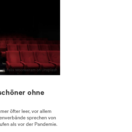
© Felix Mooneeram on Unsplash
 schöner ohne
er öfter leer, vor allem
henverbände sprechen von
ufen als vor der Pandemie.