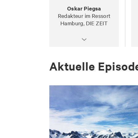
Oskar Piegsa
Redakteur im Ressort
Hamburg, DIE ZEIT
Ak­tu­el­le Epi­so­