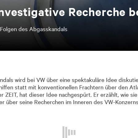
in­ves­ti­ga­ti­ve Re­cher­che
n Folgen des Abgasskandals
als wird bei VW über eine spektakuläre Idee diskutie
iffen statt mit konventionellen Frachtern über den Atl
r ZEIT, hat dieser Idee nachgespürt. Er erzählt, wie s
t er über seine Recherchen im Inneren des VW-Konzerns