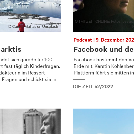
© [M] ZEIT ONLINE; Fotos: Jessica
© Cassie Matias on Unsplash
K
Podcast | 9. Dezember 20
arktis
Facebook und de
ndet sich gerade für 100
Facebook bestimmt den Verl
 fast täglich Kinderfragen.
Erde mit. Kerstin Kohlenbe
edakteurin im Ressort
Plattform führt sie mitten i
Fragen und schickt sie in
DIE ZEIT 52/2022