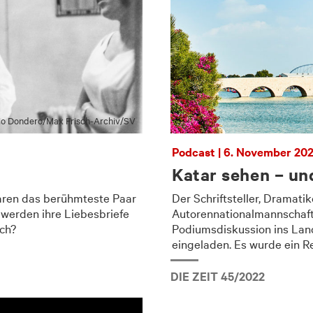
o Dondero/​Max Frisch-Archiv/​SV
Podcast | 6. November 20
Katar sehen – un
ren das berühmteste Paar
Der Schriftsteller, Dramati
 werden ihre Liebesbriefe
Autorennationalmannschaft 
sch?
Podiumsdiskussion ins Lan
eingeladen. Es wurde ein Re
DIE ZEIT 45/2022