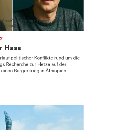
 Chou/​The New York Times/​Redux/​laif; Kerstin
ohlenberg (l.)
22
r Hass
auf politischer Konflikte rund um die
rgs Recherche zur Hetze auf der
n einen Bürgerkrieg in Äthiopien.