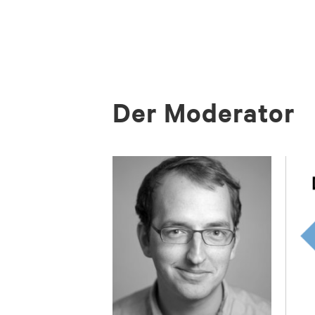
Der Mo­dera­tor