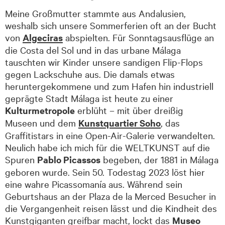
Meine Großmutter stammte aus Andalusien,
weshalb sich unsere Sommerferien oft an der Bucht
von
Algeciras
abspielten. Für Sonntagsausflüge an
die Costa del Sol und in das urbane Málaga
tauschten wir Kinder unsere sandigen Flip-Flops
gegen Lackschuhe aus. Die damals etwas
heruntergekommene und zum Hafen hin industriell
geprägte Stadt Málaga ist heute zu einer
Kulturmetropole
erblüht – mit über dreißig
Museen und dem
Kunstquartier Soho
, das
Graffitistars in eine Open-Air-Galerie verwandelten.
Neulich habe ich mich für die WELTKUNST auf die
Spuren
Pablo Picassos
begeben, der 1881 in Málaga
geboren wurde. Sein 50. Todestag 2023 löst hier
eine wahre Picassomanía aus. Während sein
Geburtshaus an der Plaza de la Merced Besucher in
die Vergangenheit reisen lässt und die Kindheit des
Kunstgiganten greifbar macht, lockt das
Museo