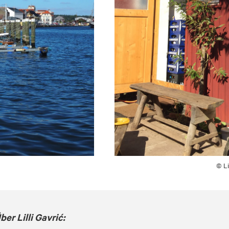
© Li
ber Lilli Gavrić: