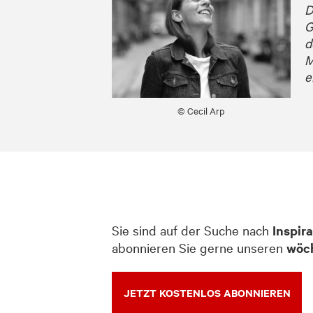
D
G
d
M
e
© Cecil Arp
Sie sind auf der Suche nach
Inspir
abonnieren Sie gerne unseren
wöch
JETZT KOSTENLOS ABONNIEREN