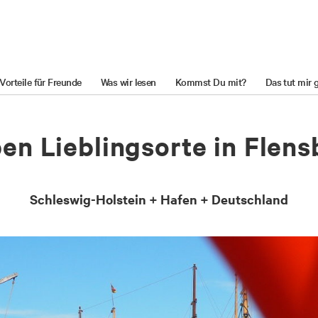
Vorteile für Freunde
Was wir lesen
Kommst Du mit?
Das tut mir 
ben Lieb­lings­or­te in Flens
Schleswig-Holstein + Hafen + Deutschland