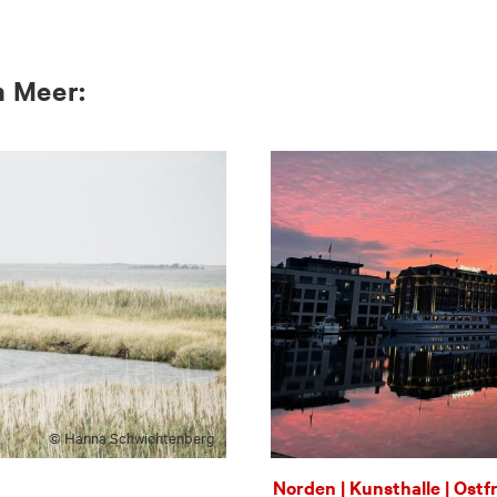
am Meer:
© Hanna Schwichtenberg
Norden | Kunsthalle | Ostf