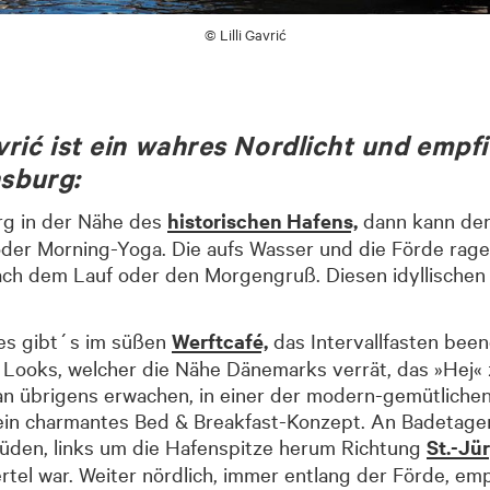
© Lilli Gavrić
vrić ist ein wahres Nordlicht und empfi
nsburg:
rg in der Nähe des
historischen Hafens,
dann kann der
oder Morning-Yoga. Die aufs Wasser und die Förde rag
ch dem Lauf oder den Morgengruß. Diesen idyllischen B
ges gibt´s im süßen
Werftcafé,
das Intervallfasten been
 Looks, welcher die Nähe Dänemarks verrät, das »Hej« 
man übrigens erwachen, in einer der modern-gemütlich
ein charmantes Bed & Breakfast-Konzept. An Badetage
üden, links um die Hafenspitze herum Richtung
St.-Jü
ertel war. Weiter nördlich, immer entlang der Förde, e