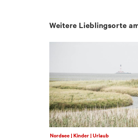
Wei­te­re Lieb­lings­or­te 
Nordsee | Kinder | Urlaub