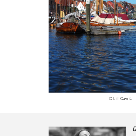
© Lilli Gavrić
Ü