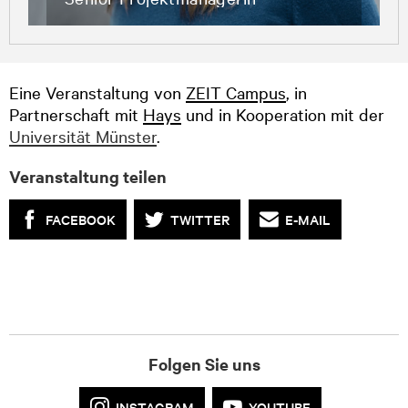
Telefon +49 (0)40/32 80 -1141
E-Mail: stefanie.erler@zeit.de
Eine Veranstaltung von
ZEIT Campus
, in
Partnerschaft mit
Hays
und in Kooperation mit der
Universität Münster
.
Veranstaltung teilen
FACEBOOK
TWITTER
E-MAIL
Folgen Sie uns
INSTAGRAM
YOUTUBE