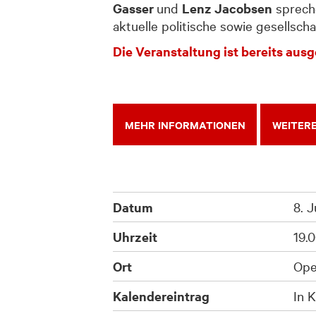
Gasser
und
Lenz Jacobsen
spreche
aktuelle politische sowie gesellsc
Die Veranstaltung ist bereits aus
MEHR INFORMATIONEN
WEITERE
Datum
8. 
Uhrzeit
19.
Ort
Ope
Kalendereintrag
In K