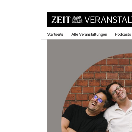
zum
zum
zum
Hauptmenü
Seiteninhalt
Footer-
Menü
Startseite
Alle Veranstaltungen
Podcasts