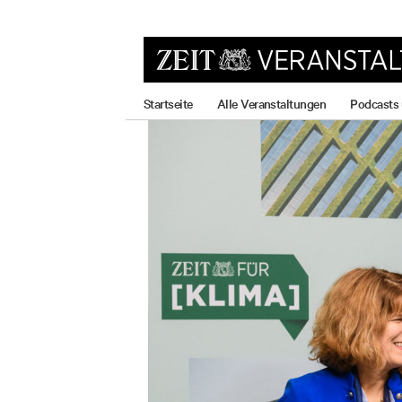
zum
zum
zum
Hauptmenü
Seiteninhalt
Footer-
Menü
Startseite
Alle Veranstaltungen
Podcasts