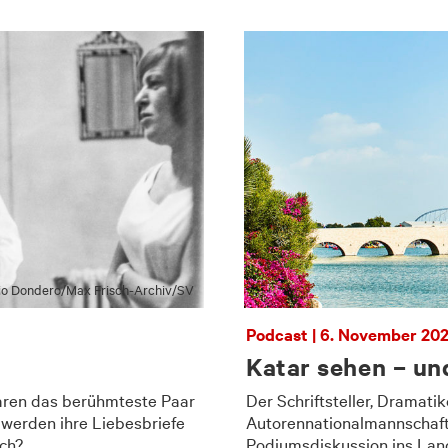
o Dondero/​Max Frisch-Archiv/​SV
Podcast | 6. November 20
Katar sehen – un
ren das berühmteste Paar
Der Schriftsteller, Dramati
 werden ihre Liebesbriefe
Autorennationalmannschaft 
sch?
Podiumsdiskussion ins Lan