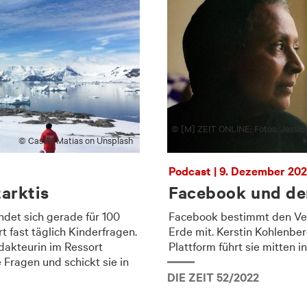
© [M] ZEIT ONLINE; Fotos: Jessica
© Cassie Matias on Unsplash
K
Podcast | 9. Dezember 20
arktis
Facebook und de
ndet sich gerade für 100
Facebook bestimmt den Verl
 fast täglich Kinderfragen.
Erde mit. Kerstin Kohlenbe
edakteurin im Ressort
Plattform führt sie mitten i
Fragen und schickt sie in
DIE ZEIT 52/2022