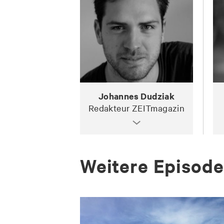
Johannes Dudziak
Redakteur ZEITmagazin
Wei­te­re Epi­so­d