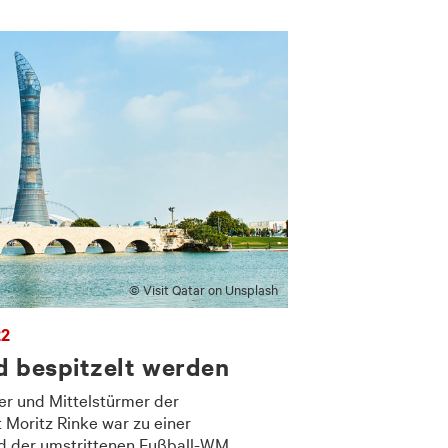
© Visit Qatar on Unsplash
22
d bespitzelt werden
ker und Mittelstürmer der
Moritz Rinke war zu einer
d der umstrittenen Fußball-WM