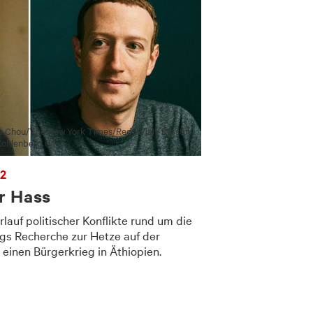
 Chou/​The New York Times/​Redux/​laif; Kerstin
ohlenberg (l.)
22
r Hass
auf politischer Konflikte rund um die
rgs Recherche zur Hetze auf der
n einen Bürgerkrieg in Äthiopien.