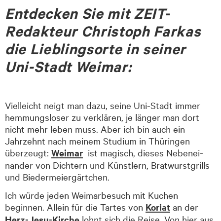
Entdecken Sie mit ZEIT-
Redakteur Christoph Farkas
die Lieblingsorte in seiner
Uni-Stadt Weimar:
Vielleicht neigt man dazu, seine Uni-Stadt immer
hemmungsloser zu verklären, je länger man dort
nicht mehr leben muss. Aber ich bin auch ein
Jahrzehnt nach meinem Studium in Thüringen
überzeugt:
Weimar
ist magisch, dieses Ne­ben­ei­
nan­der von Dichtern und Künstlern, Brat­wurst­grills
und Biedermeiergärtchen.
Ich würde jeden Weimarbesuch mit Kuchen
beginnen. Allein für die Tartes von
Koriat
an der
Herz-Jesu-Kirche
lohnt sich die Reise. Von hier aus