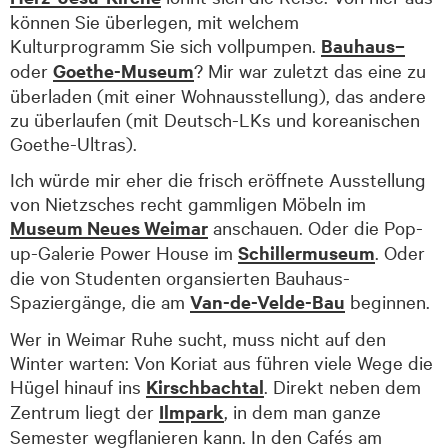
können Sie überlegen, mit welchem
Kulturprogramm Sie sich vollpumpen.
Bau­haus
–
oder
Goethe-Museum
? Mir war zuletzt das eine zu
überladen (mit einer Wohn­aus­stel­lung), das andere
zu überlaufen (mit Deutsch-LKs und koreanischen
Goethe-Ultras).
Ich würde mir eher die frisch eröffnete Aus­stel­lung
von Nietzsches recht gammligen Möbeln im
Museum Neues Weimar
an­schau­en. Oder die Pop-
up-Galerie Power House im
Schiller­museum
. Oder
die von Studenten organsierten Bauhaus-
Spaziergänge, die am
Van-de-Velde-Bau
beginnen.
Wer in Weimar Ruhe sucht, muss nicht auf den
Winter warten: Von Koriat aus führen viele Wege die
Hügel hinauf ins
Kirschbachtal
. Direkt neben dem
Zentrum liegt der
Ilmpark
, in dem man ganze
Semester wegflanieren kann. In den Cafés am