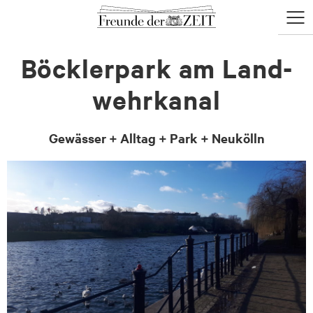
zum
zum
Menü
Seiteninhalt
Footer-
öffne
Menü
Böck­ler­park am Land­
wehr­ka­nal
Gewässer + Alltag + Park + Neukölln