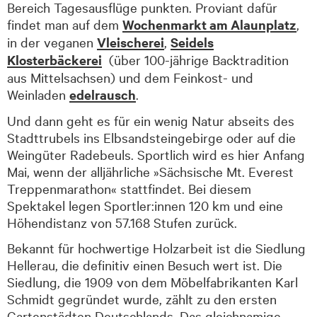
Bereich Tagesausflüge punkten. Proviant dafür
findet man auf dem
Wochenmarkt am Alaunplatz
,
in der veganen
Vleischerei
,
Seidels
Klosterbäckerei
(über 100-jährige Backtradition
aus Mittel­sachsen) und dem Feinkost- und
Weinladen
edelrausch
.
Und dann geht es für ein wenig Natur abseits des
Stadttrubels ins Elb­sand­steingebirge oder auf die
Weingüter Radebeuls. Sportlich wird es hier Anfang
Mai, wenn der alljährliche »Sächsische Mt. Everest
Treppen­marathon« stattfindet. Bei diesem
Spektakel legen Sportler:innen 120 km und eine
Höhendistanz von 57.168 Stufen zurück.
Bekannt für hochwertige Holzarbeit ist die Siedlung
Hellerau, die definitiv einen Besuch wert ist. Die
Siedlung, die 1909 von dem Möbelfabrikanten Karl
Schmidt gegründet wurde, zählt zu den ersten
Gartenstädten Deutschlands. Das gleichnamige