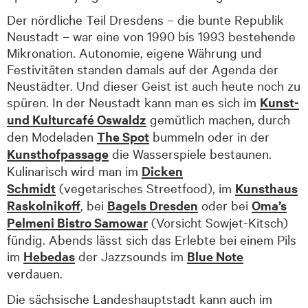
Der nördliche Teil Dresdens – die bunte Republik
Neustadt – war eine von 1990 bis 1993 bestehende
Mikronation. Autonomie, eigene Währung und
Festivitäten standen damals auf der Agenda der
Neustädter. Und dieser Geist ist auch heute noch zu
spüren. In der Neustadt kann man es sich im
Kunst-
und Kulturcafé Oswaldz
gemütlich machen, durch
den Modeladen
The Spot
bummeln oder in der
Kunsthofpassage
die Wasser­spiele bestaunen.
Kulinarisch wird man im
Dicken
Schmidt
(vegetarisches Street­food), im
Kunsthaus
Raskolnikoff
, bei
Bagels Dresden
oder bei
Oma’s
Pelmeni Bistro Samowar
(Vorsicht Sowjet-Kitsch)
fündig. Abends lässt sich das Erlebte bei einem Pils
im
Hebedas
der Jazzsounds im
Blue Note
verdauen.
Die sächsische Landeshauptstadt kann auch im