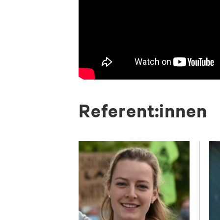
Re­fe­rent:in­nen