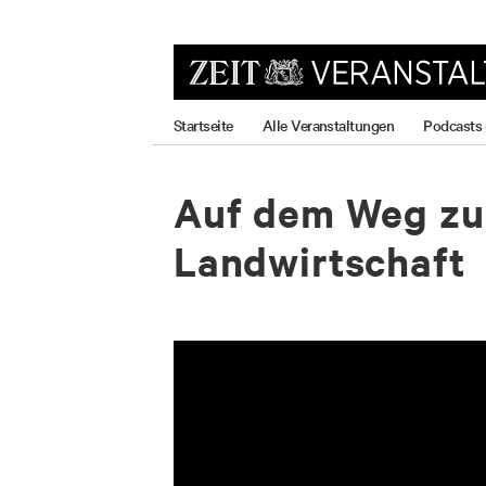
zum
zum
zum
Hauptmenü
Seiteninhalt
Footer-
Menü
Startseite
Alle Veranstaltungen
Podcasts
Auf dem Weg zu 
Landwirtschaft