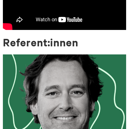
Re­fe­rent:in­nen