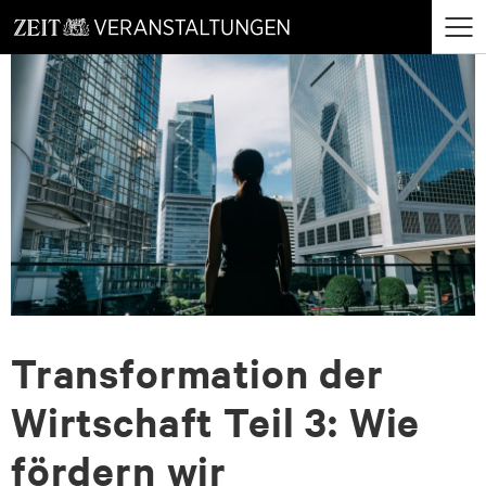
zum
zum
Menü
Seiteninhalt
Footer-
öffne
Menü
Transformation der
Wirtschaft Teil 3: Wie
fördern wir